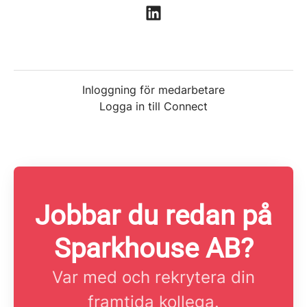
Inloggning för medarbetare
Logga in till Connect
Jobbar du redan på
Sparkhouse AB?
Var med och rekrytera din
framtida kollega.