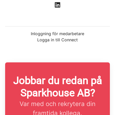
Inloggning för medarbetare
Logga in till Connect
Jobbar du redan på
Sparkhouse AB?
Var med och rekrytera din
framtida kollega.