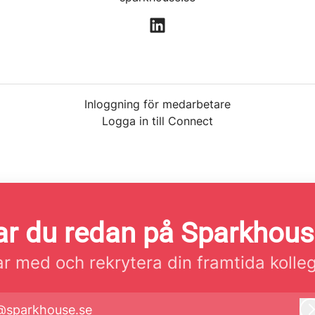
Inloggning för medarbetare
Logga in till Connect
r du redan på Sparkhou
r med och rekrytera din framtida kolle
@sparkhouse.se