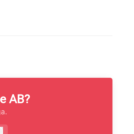
se AB?
ga.