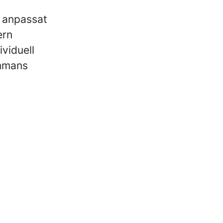
 anpassat
ern
viduell
ammans