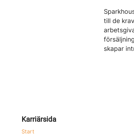
Sparkhous
till de kr
arbetsgiv
försäljnin
skapar in
Karriärsida
Start