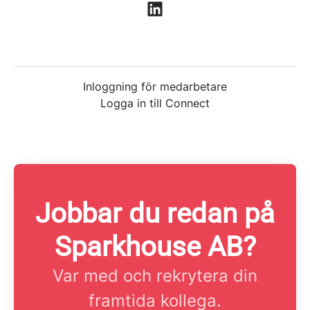
Inloggning för medarbetare
Logga in till Connect
Jobbar du redan på
Sparkhouse AB?
Var med och rekrytera din
framtida kollega.