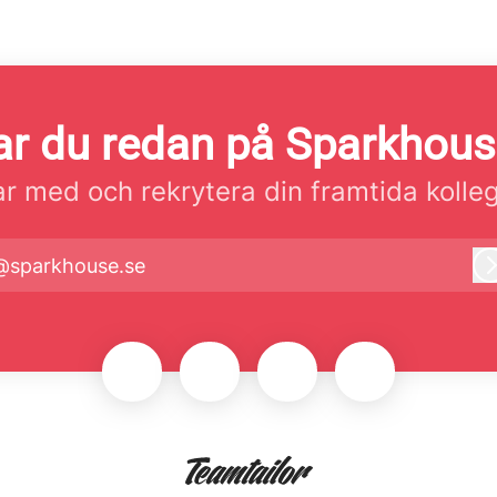
r du redan på Sparkhou
r med och rekrytera din framtida kolle
@sparkhouse.se