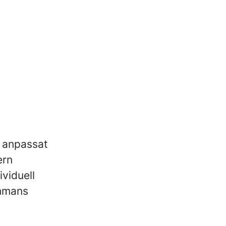
 anpassat
ern
viduell
ammans