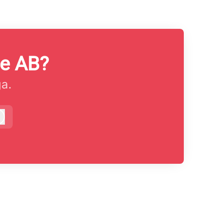
se AB?
ga.
Logga in