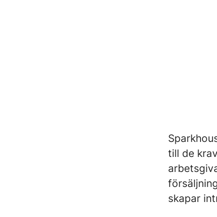
Sparkhous
till de kr
arbetsgiv
försäljnin
skapar in